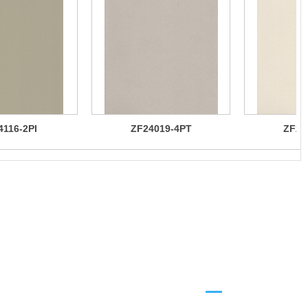
4116-2PI
ZF24019-4PT
ZF24
手机官网
MOBILE WEBSITE