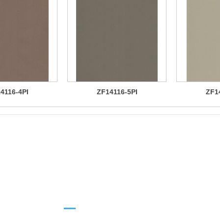
4116-4PI
ZF14116-5PI
ZF1
产品中
心
PRODUCT CENTER